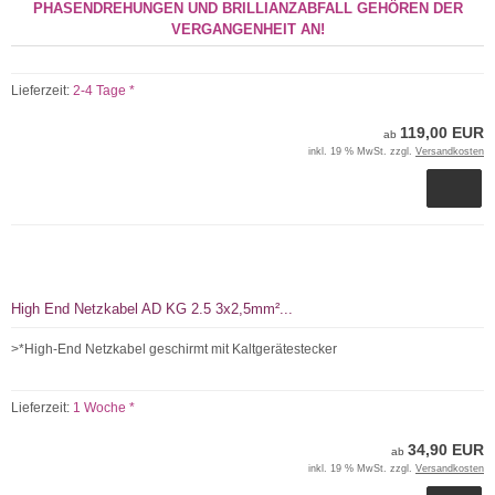
PHASENDREHUNGEN UND BRILLIANZABFALL GEHÖREN DER
VERGANGENHEIT AN!
Lieferzeit:
2-4 Tage *
119,00 EUR
ab
inkl. 19 % MwSt. zzgl.
Versandkosten
High End Netzkabel AD KG 2.5 3x2,5mm²...
>*High-End Netzkabel geschirmt mit Kaltgerätestecker
Lieferzeit:
1 Woche *
34,90 EUR
ab
inkl. 19 % MwSt. zzgl.
Versandkosten