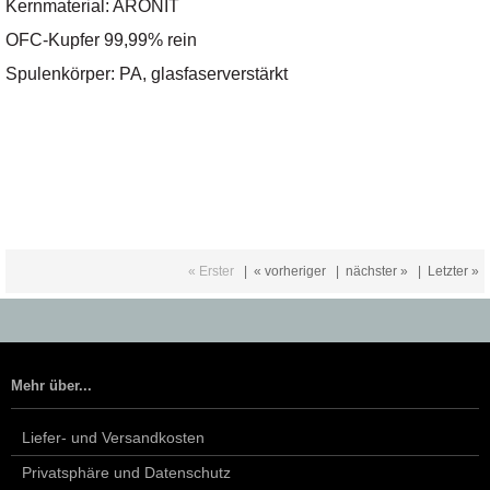
Kernmaterial: ARONIT
OFC-Kupfer 99,99% rein
Spulenkörper: PA, glasfaserverstärkt
« Erster
|
« vorheriger
|
nächster »
|
Letzter »
Mehr über...
Liefer- und Versandkosten
Privatsphäre und Datenschutz